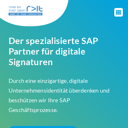
Zum
Inhalt
Navig
springen
umsch
Digitale Signatur Features
Der spezialisierte SAP
Anwendungsfälle & Lösungen
Partner für digitale
Signaturen
Events
Durch eine einzigartige, digitale
Know-How
Unternehmensidentität überdenken und
beschützen wir Ihre SAP
Über Uns
Geschäftsprozesse.
Kontakt