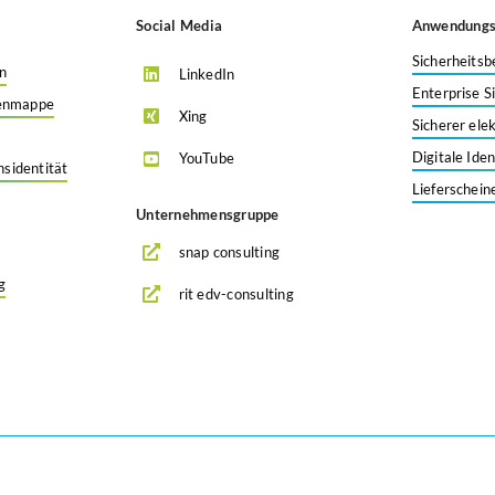
Social Media
Anwendungsf
Sicherheitsb
en
LinkedIn
Enterprise S
tenmappe
Xing
Sicherer ele
Digitale Ide
YouTube
sidentität
Lieferschein
Unternehmensgruppe
snap consulting
g
rit edv-consulting