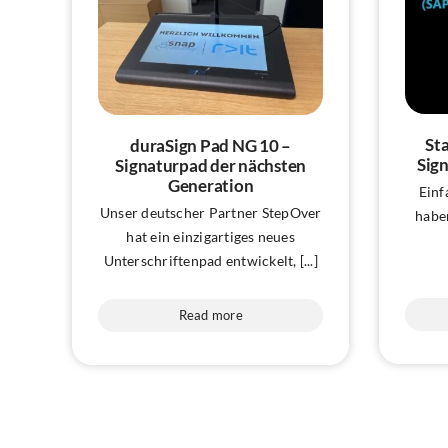
St
duraSign Pad NG 10 –
Sign
Signaturpad der nächsten
Generation
Einf
Unser deutscher Partner StepOver
habe
hat ein einzigartiges neues
Unterschriftenpad entwickelt, [...]
Read more