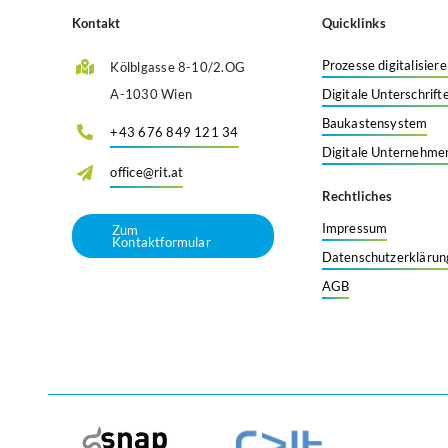
Kontakt
Quicklinks
Prozesse digitalisier
Kölblgasse 8-10/2.OG
A-1030 Wien
Digitale Unterschrif
Baukastensystem
+43 676 849 121 34
Digitale Unternehmen
office@rit.at
Rechtliches
Impressum
Zum
Kontaktformular
Datenschutzerklärun
AGB