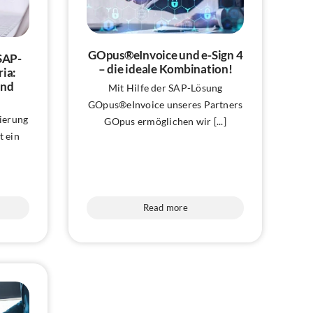
GOpus®eInvoice und e-Sign 4
 SAP-
– die ideale Kombination!
ria:
und
Mit Hilfe der SAP-Lösung
GOpus®eInvoice unseres Partners
sierung
GOpus ermöglichen wir [...]
t ein
Read more