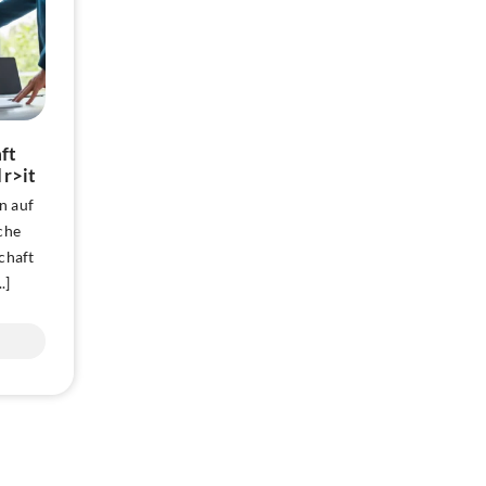
ft
 r>it
n auf
che
chaft
.]