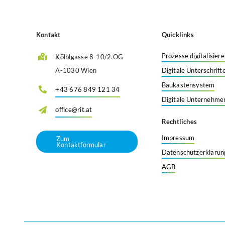
Kontakt
Quicklinks
Prozesse digitalisier
Kölblgasse 8-10/2.OG
A-1030 Wien
Digitale Unterschrif
Baukastensystem
+43 676 849 121 34
Digitale Unternehmen
office@rit.at
Rechtliches
Impressum
Zum
Kontaktformular
Datenschutzerklärun
AGB