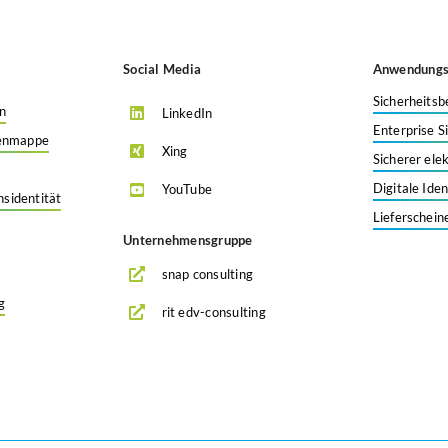
Social Media
Anwendungsf
Sicherheitsb
en
LinkedIn
Enterprise S
tenmappe
Xing
Sicherer ele
Digitale Ide
YouTube
sidentität
Lieferschein
Unternehmensgruppe
snap consulting
g
rit edv-consulting