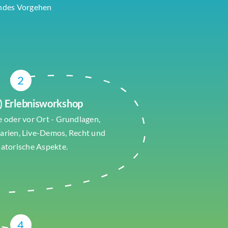
endes Vorgehen
2
l) Erlebnisworkshop
e oder vor Ort - Grundlagen,
rien, Live-Demos, Recht und
satorische Aspekte.
4