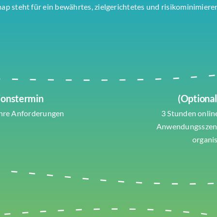
p steht für ein bewährtes, zielgerichtetes und risikominimier
ionstermin
(Optiona
Ihre Anforderungen
3 Stunden onlin
Anwendungsszena
organi