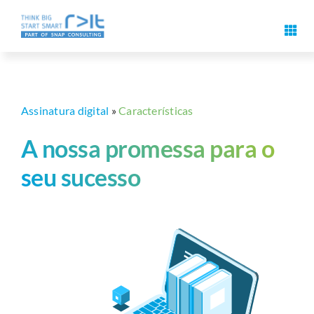
Pular
para
Alter
o
naveg
Recursos de assinatura digital
conteúdo
Casos de aplicação e soluções
Assinatura digital
»
Características
A nossa promessa para o
Eventos
seu sucesso
Know-how
Sobre nós
Contacto