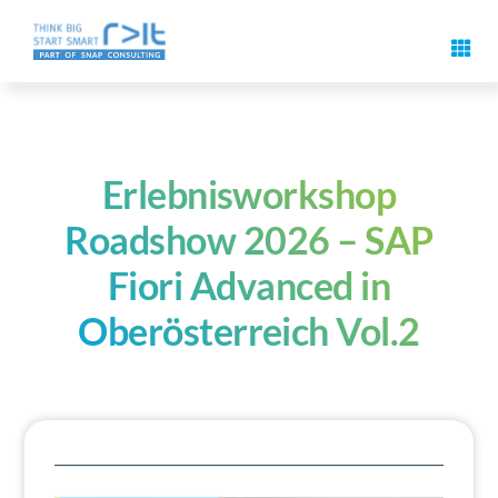
Zum
Inhalt
Navig
springen
umsch
Digitale Signatur Features
Anwendungsfälle & Lösungen
Erlebnisworkshop
Roadshow 2026 – SAP
Events
Fiori Advanced in
Oberösterreich Vol.2
Know-How
Über Uns
Kontakt