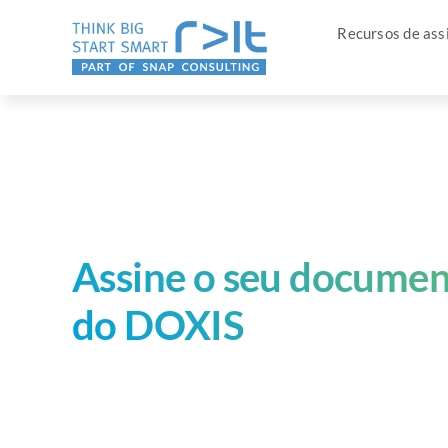
Pular
Recursos de assi
para
o
conteúdo
Assine o seu documen
do DOXIS