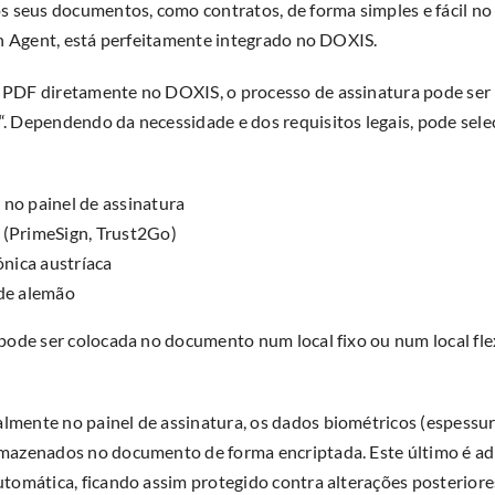
os seus documentos, como contratos, de forma simples e fácil n
gn Agent, está perfeitamente integrado no DOXIS.
PDF diretamente no DOXIS, o processo de assinatura pode ser i
. Dependendo da necessidade e dos requisitos legais, pode sele
no painel de assinatura
 (PrimeSign, Trust2Go)
ónica austríaca
ade alemão
pode ser colocada no documento num local fixo ou num local flexí
mente no painel de assinatura, os dados biométricos (espessura
mazenados no documento de forma encriptada. Este último é a
tomática, ficando assim protegido contra alterações posteriore