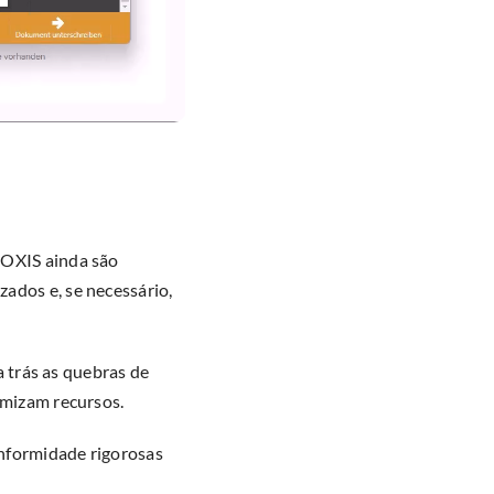
DOXIS ainda são
ados e, se necessário,
a trás as quebras de
omizam recursos.
onformidade rigorosas