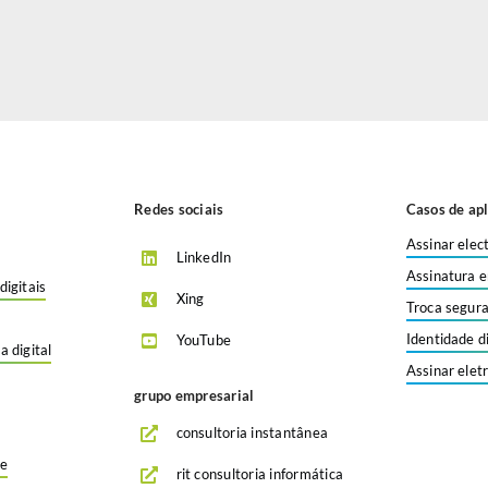
Redes sociais
Casos de apl
Assinar elec
LinkedIn
Assinatura e
digitais
Xing
Troca segura
Identidade d
YouTube
a digital
Assinar elet
grupo empresarial
consultoria instantânea
de
rit consultoria informática