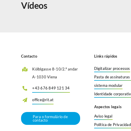
Vídeos
Contacto
Links rápidos
Digitalizar processos
Kölblgasse 8-10/2.º andar
A-1030 Viena
Pasta de assinaturas 
sistema modular
+43 676 849 121 34
Identidade corporativ
office@rit.at
Aspectos legais
Aviso legal
Para o formulário de
contacto
Política de Privacida