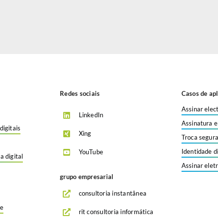
Redes sociais
Casos de apl
Assinar elec
LinkedIn
Assinatura e
digitais
Xing
Troca segura
Identidade d
YouTube
a digital
Assinar elet
grupo empresarial
consultoria instantânea
de
rit consultoria informática