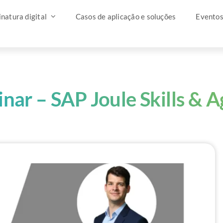
natura digital
Casos de aplicação e soluções
Evento
nar – SAP Joule Skills & A