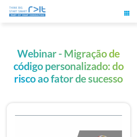
Pular
para
Alter
o
naveg
Recursos de assinatura digital
conteúdo
Casos de aplicação e soluções
Webinar - Migração de
código personalizado: do
Eventos
risco ao fator de sucesso
Know-how
Sobre nós
Contacto