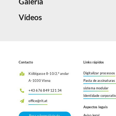
Galeria
Vídeos
Contacto
Links rápidos
Digitalizar processos
Kölblgasse 8-10/2.º andar
A-1030 Viena
Pasta de assinaturas 
sistema modular
+43 676 849 121 34
Identidade corporativ
office@rit.at
Aspectos legais
Aviso legal
Para o formulário de