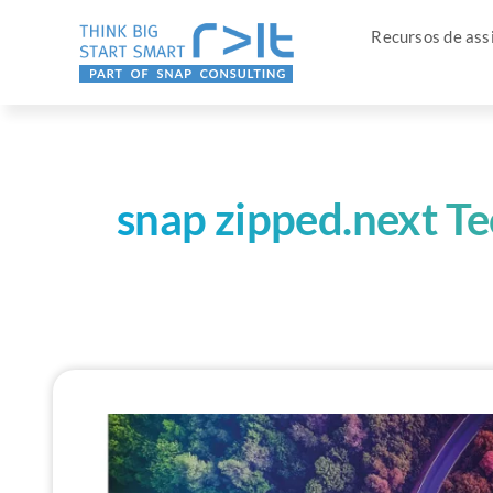
Pular
Recursos de assi
para
o
conteúdo
snap zipped.next T