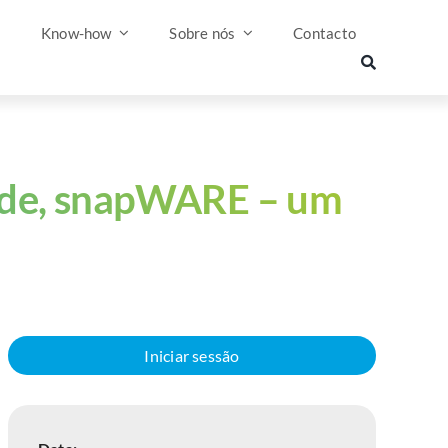
s
Know-how
Sobre nós
Contacto
aúde, snapWARE – um
Iniciar sessão