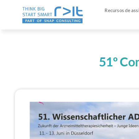
Pular
Recursos de assi
para
o
conteúdo
51º Co