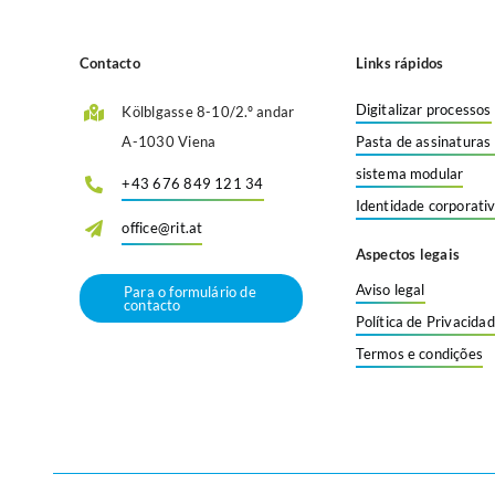
Contacto
Links rápidos
Digitalizar processos
Kölblgasse 8-10/2.º andar
A-1030 Viena
Pasta de assinaturas 
sistema modular
+43 676 849 121 34
Identidade corporativ
office@rit.at
Aspectos legais
Aviso legal
Para o formulário de
contacto
Política de Privacida
Termos e condições