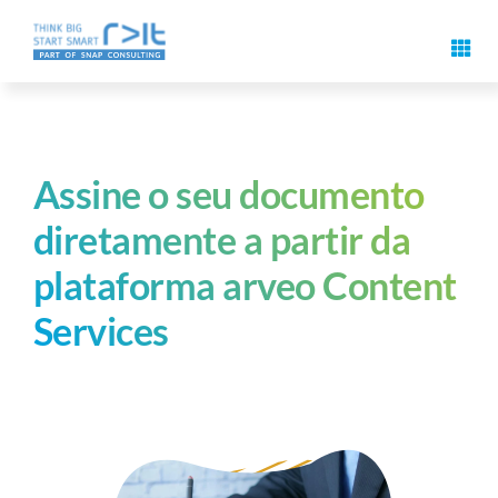
Pular
para
Alter
o
naveg
Recursos de assinatura digital
conteúdo
Casos de aplicação e soluções
Assine o seu documento
diretamente a partir da
Eventos
plataforma arveo Content
Services
Know-how
Sobre nós
Contacto